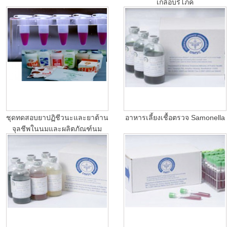
เกลือบริโภค
ชุดทดสอบยาปฏิชีวนะและยาต้าน
อาหารเลี้ยงเชื้อตรวจ Samonella
จุลชีพในนมและผลิตภัณฑ์นม