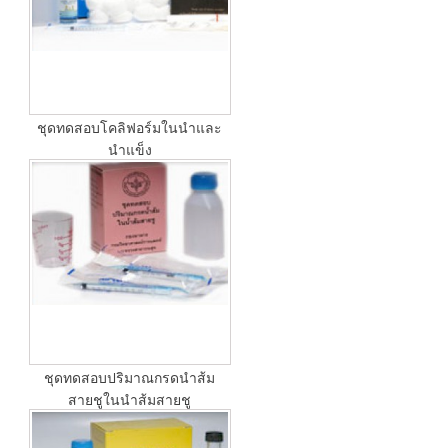
ชุดทดสอบโคลิฟอร์มในนําและ
นำแข็ง
ชุดทดสอบปริมาณกรดนำส้ม
สายชูในนำส้มสายชู