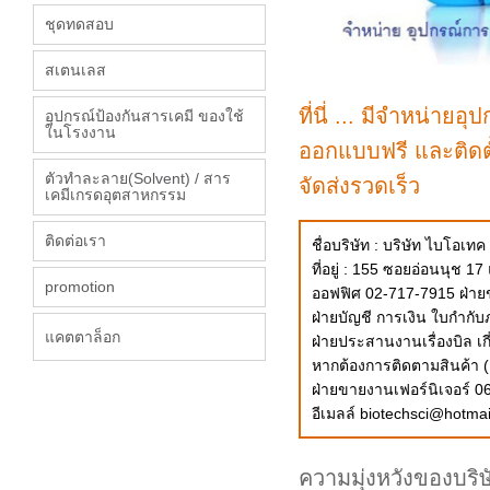
ชุดทดสอบ
สเตนเลส
ที่นี่ ... มีจำหน่าย
อุปกรณ์ป้องกันสารเคมี ของใช้
ในโรงงาน
ออกแบบฟรี และติดตั
ตัวทำละลาย(Solvent) / สาร
จัดส่งรวดเร็ว
เคมีเกรดอุตสาหกรรม
ติดต่อเรา
ชื่อบริษัท : บริษัท ไบโอเท
ที่อยู่ : 155 ซอยอ่อนนุ
promotion
ออฟฟิศ 02-717-7915 ฝ่าย
ฝ่ายบัญชี การเงิน ใบกำกั
แคตตาล็อก
ฝ่ายประสานงานเรื่องบิล เก
หากต้องการติดตามสินค้า (
ฝ่ายขายงานเฟอร์นิเจอร์ 0
อีเมลล์
biotechsci@hotmai
ความมุ่งหวังของบริษ